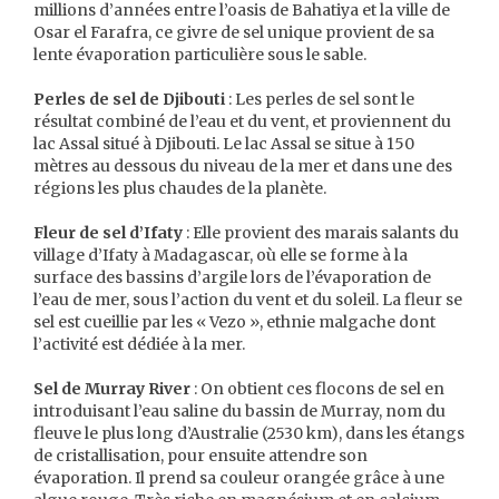
millions d’années entre l’oasis de Bahatiya et la ville de
Osar el Farafra, ce givre de sel unique provient de sa
lente évaporation particulière sous le sable.
Perles de sel de Djibouti
: Les perles de sel sont le
résultat combiné de l’eau et du vent, et proviennent du
lac Assal situé à Djibouti. Le lac Assal se situe à 150
mètres au dessous du niveau de la mer et dans une des
régions les plus chaudes de la planète.
Fleur de sel d’Ifaty
: Elle provient des marais salants du
village d’Ifaty à Madagascar, où elle se forme à la
surface des bassins d’argile lors de l’évaporation de
l’eau de mer, sous l’action du vent et du soleil. La fleur se
sel est cueillie par les « Vezo », ethnie malgache dont
l’activité est dédiée à la mer.
Sel de Murray River
: On obtient ces flocons de sel en
introduisant l’eau saline du bassin de Murray, nom du
fleuve le plus long d’Australie (2530 km), dans les étangs
de cristallisation, pour ensuite attendre son
évaporation. Il prend sa couleur orangée grâce à une