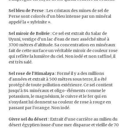
Sel bleu de Perse
: Les cristaux des mines de sel de
Perse sont colorés d’un bleu intense par un minéral
appelé la « sylvinite ».
Sel miroir de Bolivie
: Ce sel est extrait du Salar de
Uyuni, vestige d’un lac d’eau de mer asséché situé à
3700 mètres d’altitude. Sa concentration en minéraux
fait de cette surface un véritable miroir de couleur rose
qui reflète la lumière du ciel. Non iodé et non raffiné, il
est très salé.
Sel rose de l’Himalaya
: Formé il y a des millions
d’années et extrait à 500 mètres sous terre, il a été
protégé de toute pollution extérieure. Ce sel contient
jusqu’à 84 minéraux et oligo-éléments comme le
potassium, le magnésium, le cuivre et le fer qui en
s’oxydant lui donnent sa couleur de rose à rouge en
passant par l’orange. Non iodé.
Givre sel du désert
: Extrait d’une carrière au milieu du
désert égyptien issue d’une mer disparue et vieille de 70