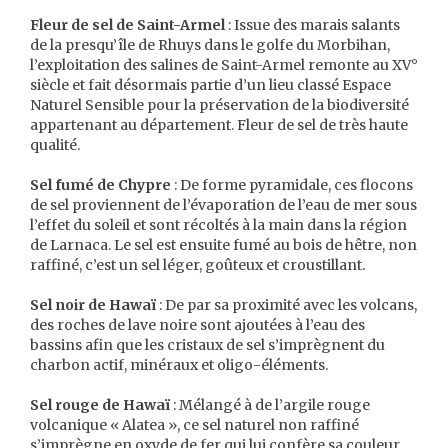
Fleur de sel de Saint-Armel
: Issue des marais salants
de la presqu’île de Rhuys dans le golfe du Morbihan,
l’exploitation des salines de Saint-Armel remonte au XV°
siècle et fait désormais partie d’un lieu classé Espace
Naturel Sensible pour la préservation de la biodiversité
appartenant au département. Fleur de sel de très haute
qualité.
Sel fumé de Chypre
: De forme pyramidale, ces flocons
de sel proviennent de l’évaporation de l’eau de mer sous
l’effet du soleil et sont récoltés à la main dans la région
de Larnaca. Le sel est ensuite fumé au bois de hêtre, non
raffiné, c’est un sel léger, goûteux et croustillant.
Sel noir de Hawaï
: De par sa proximité avec les volcans,
des roches de lave noire sont ajoutées à l’eau des
bassins afin que les cristaux de sel s’imprègnent du
charbon actif, minéraux et oligo-éléments.
Sel rouge de Hawaï
: Mélangé à de l’argile rouge
volcanique « Alatea », ce sel naturel non raffiné
s’imprègne en oxyde de fer qui lui confère sa couleur.