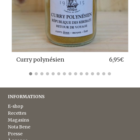
€
Curry de Bombay
6,95
€
INFORMATIONS
E-shop
Recettes
Magasins
Nota Bene
Presse