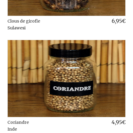
6,95
€
Clous de girofle
Sulawesi
4,95
€
Coriandre
Inde