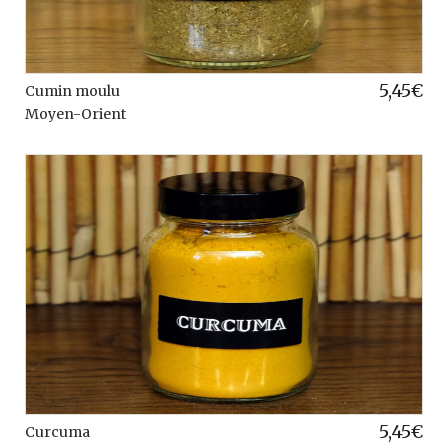
5,45
€
Cumin moulu
Moyen-Orient
5,45
€
Curcuma