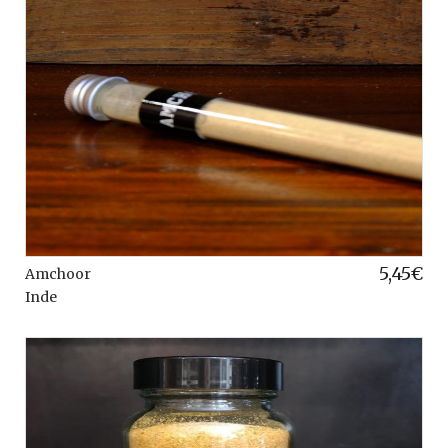
5,45
€
Amchoor
Inde