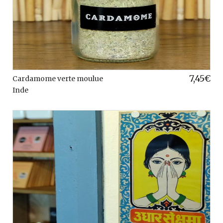
7,45
€
Cardamome verte moulue
Inde