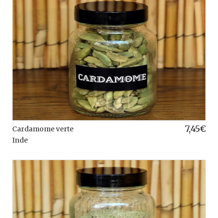
7,45
€
Cardamome verte
Inde