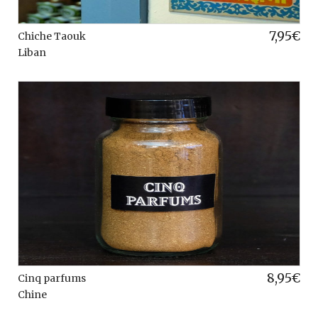
7,95
€
Chiche Taouk
Liban
8,95
€
Cinq parfums
Chine