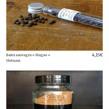
4,15
€
Baies sauvages « Magao »
Vietnam