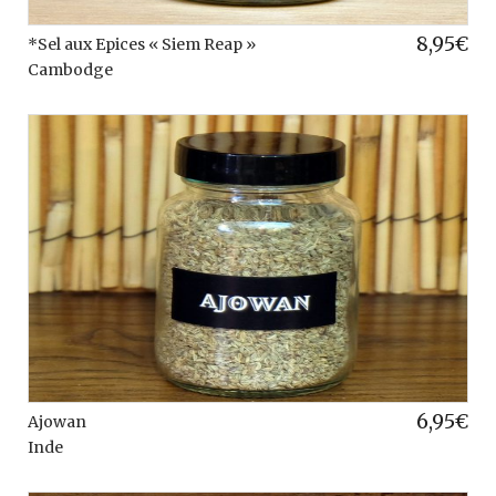
8,95
€
*Sel aux Epices « Siem Reap »
Cambodge
6,95
€
Ajowan
Inde