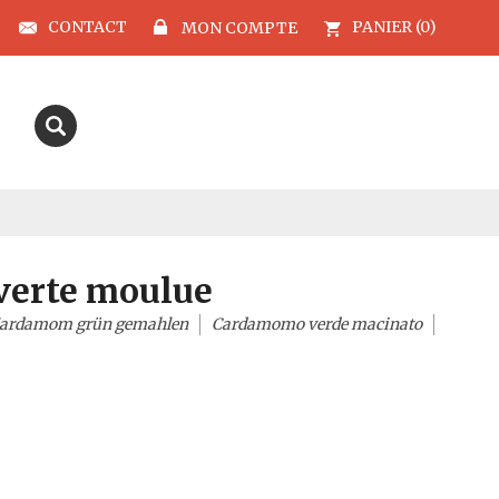
CONTACT
PANIER (0)
MON COMPTE
erte moulue
ardamom grün gemahlen
Cardamomo verde macinato