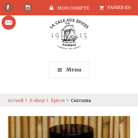
PANIER (0)
MON COMPTE
Menu
Accueil
E-shop
Épices
Curcuma