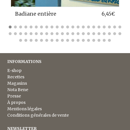
€
Écorces d’orange amère
5,45
€
INFORMATIONS
E-shop
Recettes
Magasins
Nota Bene
Presse
À propos
Mentions légales
Conditions générales de vente
NEWSLETTER