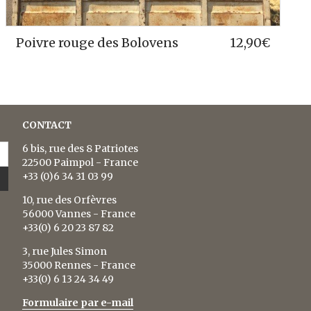
e des Bolovens
12,90
€
Poivre Voatsi
CONTACT
6 bis, rue des 8 Patriotes
22500 Paimpol - France
+33 (0)6 34 31 03 99
10, rue des Orfèvres
56000 Vannes - France
+33(0) 6 20 23 87 82
3, rue Jules Simon
35000 Rennes - France
+33(0) 6 13 24 34 49
Formulaire par e-mail