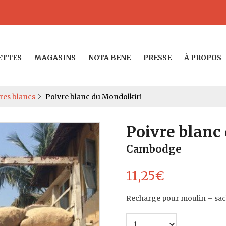
ETTES
MAGASINS
NOTA BENE
PRESSE
À PROPOS
res blancs
Poivre blanc du Mondolkiri
Poivre blanc
Cambodge
11,25
€
Recharge pour moulin – sac