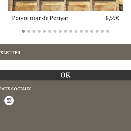
ir de Periyar
8,55
€
Poivre roug
SLETTER
EAUX SOCIAUX