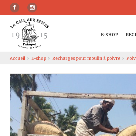
E-SHOP
REC
Accueil
E-shop
Recharges pour moulin à poivre
Poiv