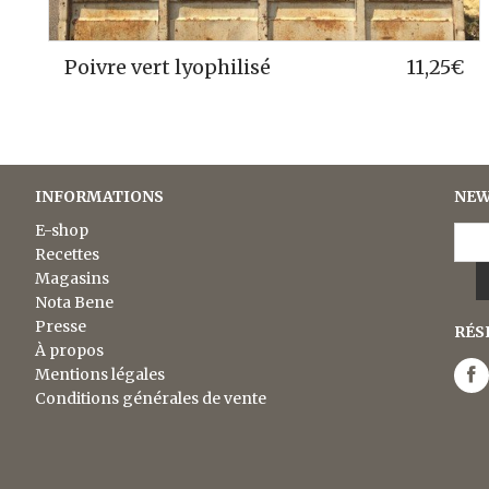
vert lyophilisé
11,25
€
Poivre no
INFORMATIONS
NEW
E-shop
Recettes
Magasins
Nota Bene
Presse
RÉS
À propos
Mentions légales
Conditions générales de vente