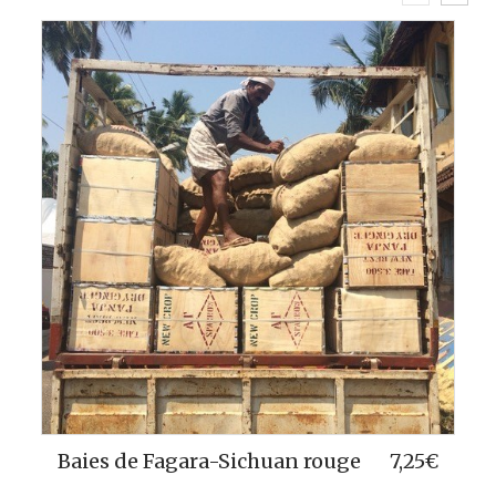
huan rouge
7,25
€
Poivre noir Tribal