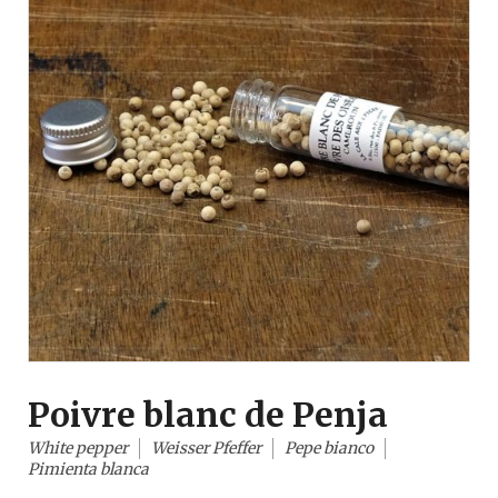
Poivre blanc de Penja
White pepper
Weisser Pfeffer
Pepe bianco
Pimienta blanca