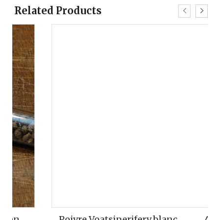
Related Products
Poivre Voatsiperifery blanc
4,85
€