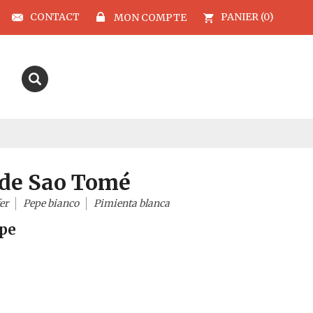
CONTACT
PANIER (0)
MON COMPTE
 de Sao Tomé
er
Pepe bianco
Pimienta blanca
ipe