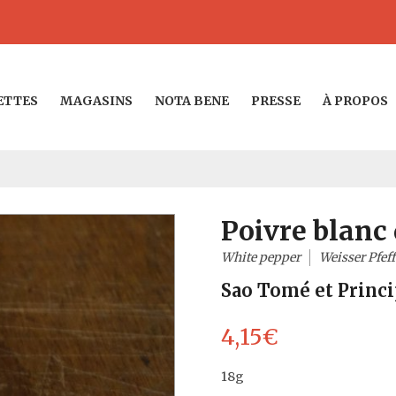
ETTES
MAGASINS
NOTA BENE
PRESSE
À PROPOS
Poivre blanc
White pepper
Weisser Pfeff
Sao Tomé et Princ
4,15
€
18g