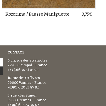
Poivre rouge du Putumayo
4,15
€
CONTACT
6 bis, rue des 8 Patriotes
22500 Paimpol - France
+33 (0)6 34 31 03 99
10, rue des Orfèvres
56000 Vannes - France
+33(0) 6 20 23 87 82
3, rue Jules Simon
35000 Rennes - France
+33(0) 6 13 24 34 49
Formulaire par e-mail