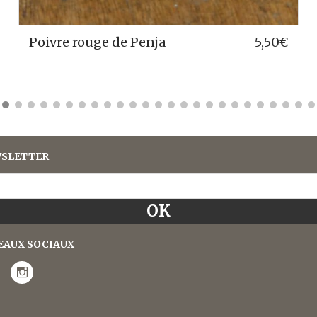
Kororima / Fausse Maniguette
3,75
€
SLETTER
EAUX SOCIAUX